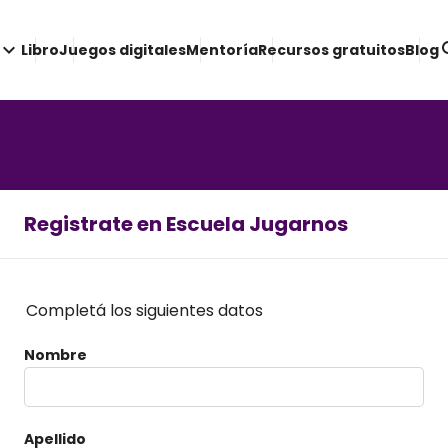
yboard_arrow_down
se
Libro
Juegos digitales
Mentoría
Recursos gratuitos
Blog
Registrate en Escuela Jugarnos
Completá los siguientes datos
Nombre
Apellido